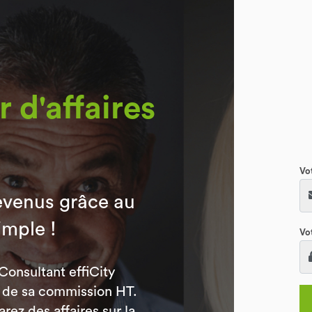
 d'affaires
Vo
evenus grâce au
imple !
Vo
Consultant effiCity
% de sa commission HT.
ez des affaires sur la